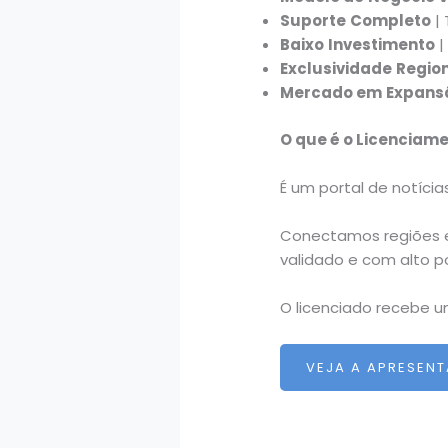
Suporte
Completo
| 
Baixo
Investimento
|
Exclusividade
Regio
Mercado em
Expans
O que é o Licenciam
É um portal de notíci
Conectamos regiões 
validado e com alto po
O licenciado recebe 
VEJA A APRESEN