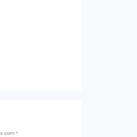
os com
*