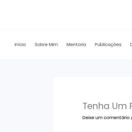
Ir
para
o
conteúdo
Início
Sobre Mim
Mentoria
Publicações
Tenha Um P
Deixe um comentário