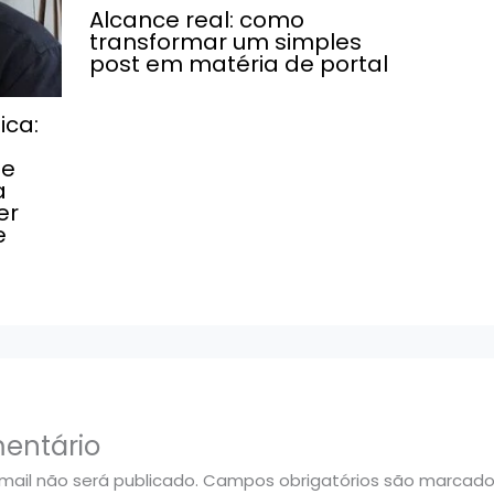
Alcance real: como
transformar um simples
post em matéria de portal
ica:
 e
a
er
e
entário
ail não será publicado.
Campos obrigatórios são marcad